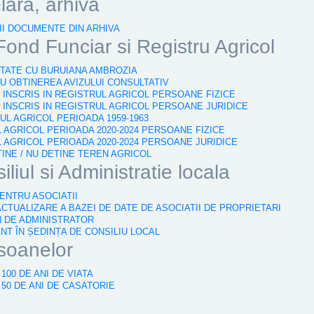
elara, arhiva
PII DOCUMENTE DIN ARHIVA
Fond Funciar si Registru Agricol
ESTATE CU BURUIANA AMBROZIA
RU OBTINEREA AVIZULUI CONSULTATIV
N INSCRIS IN REGISTRUL AGRICOL PERSOANE FIZICE
N INSCRIS IN REGISTRUL AGRICOL PERSOANE JURIDICE
RUL AGRICOL PERIOADA 1959-1963
L AGRICOL PERIOADA 2020-2024 PERSOANE FIZICE
L AGRICOL PERIOADA 2020-2024 PERSOANE JURIDICE
TINE / NU DETINE TEREN AGRICOL
iliul si Administratie locala
PENTRU ASOCIATII
ACTUALIZARE A BAZEI DE DATE DE ASOCIATII DE PROPRIETARI
N DE ADMINISTRATOR
ÂNT ÎN ȘEDINȚA DE CONSILIU LOCAL
rsoanelor
100 DE ANI DE VIATA
 50 DE ANI DE CASATORIE