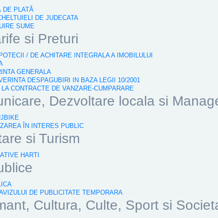
Ă DE PLATĂ
 CHELTUIELI DE JUDECATA
TUIRE SUME
rife si Preturi
IPOTECII / DE ACHITARE INTEGRALA A IMOBILULUI
A
RINTA GENERALA
ERINTA DESPAGUBIRI IN BAZA LEGII 10/2001
 2 LA CONTRACTE DE VANZARE-CUMPARARE
nicare, Dezvoltare locala si Manag
UJBIKE
IZAREA ÎN INTERES PUBLIC
tare si Turism
ATIVE HARTI
ublice
LICA
 AVIZULUI DE PUBLICITATE TEMPORARA
nt, Cultura, Culte, Sport si Societ