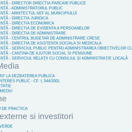
IENȚĂ - DIRECTOR DIRECTIA PARCARI PUBLICE
IENȚĂ - ADMINISTRATORUL PUBLIC
ENȚĂ - ARHITECTUL-SEF AL MUNICIPIULUI
ENȚĂ - DIRECTIA JURIDICA
IENȚĂ - DIRECTIA ECONOMICA
IENȚĂ - DIRECTIA DE EVIDENTA A PERSOANELOR
IENȚĂ - DIRECTIA DE ADMINISTRARE
DIENȚĂ - CENTRUL BUGETAR DE ADMINISTRARE CRESE
ENȚĂ - DIRECTIA DE ASISTENTA SOCIALA SI MEDICALA
DIENȚĂ - SERVICIUL PUBLIC PENTRU ADMINISTRAREA OBIECTIVELOR C
IENȚĂ - CANTINA DE AJUTOR SOCIAL SI PENSIUNE
ENȚĂ - SERVICIUL RELAȚII CU CONSILIUL ȘI ADMINISTRAȚIE LOCALĂ
Media
VANT LA DEZBATEREA PUBLICA
NTERES PUBLIC - CF. L 544/2001
ITATIE
 MEDIU
ne
U DE PRACTICA
xterne si investitori
 VERDE