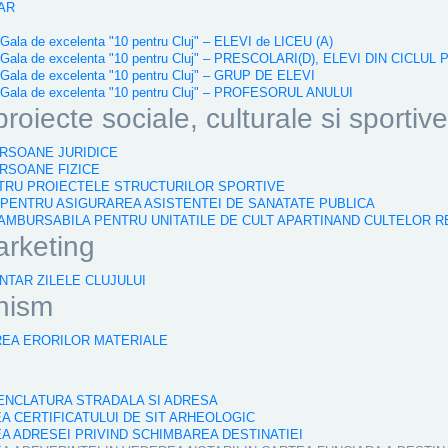
TAR
a de excelenta "10 pentru Cluj" – ELEVI de LICEU (A)
ala de excelenta "10 pentru Cluj" – PRESCOLARI(D), ELEVI DIN CICLUL
la de excelenta "10 pentru Cluj" – GRUP DE ELEVI
ala de excelenta "10 pentru Cluj" – PROFESORUL ANULUI
oiecte sociale, culturale si sportive
ERSOANE JURIDICE
ERSOANE FIZICE
ENTRU PROIECTELE STRUCTURILOR SPORTIVE
AR PENTRU ASIGURAREA ASISTENTEI DE SANATATE PUBLICA
ERAMBURSABILA PENTRU UNITATILE DE CULT APARTINAND CULTELOR 
arketing
NTAR ZILELE CLUJULUI
nism
REA ERORILOR MATERIALE
OMENCLATURA STRADALA SI ADRESA
EA CERTIFICATULUI DE SIT ARHEOLOGIC
EA ADRESEI PRIVIND SCHIMBAREA DESTINATIEI