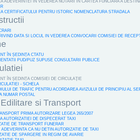
EA ADEVERINTEI IN VEDEREA NOTARII IN CARTEA FUNCIARA A DESTIN
AR
REA CERTIFICATULUI PENTRU ISTORIC NOMENCLATURA STRADALA
tructii
CRARI
RIVIND DATA SI LOCUL IN VEDEREA CONVOCARII COMISIEI DE RECEP
ne
ÂNT ÎN ȘEDINȚA CTATU
MENTATII PUD/PUZ SUPUSE CONSULTARII PUBLICE
ulatiei
ÂNT ÎN ȘEDINȚA COMISIEI DE CIRCULAŢIE
RCULATIEI - SCHELA
IULUI DE TRAFIC PENTRU ACORDAREA AVIZULUI DE PRINCIPIU AL SE
TA NUMAR POSTAL
dilitare si Transport
TRANSPORT PRIMA AUTORIZARE LEGEA 265/2007
A AUTORIZATIEI DE DISPECERAT TAXI
IZATIE DE TRANSPORT FUNERAR
 ADEVERINTA CA NU DETIN AUTORIZATIE DE TAXI
IZATIE DE SPARGERE IN REGIM DE AVARIE
IZATIE TAXI