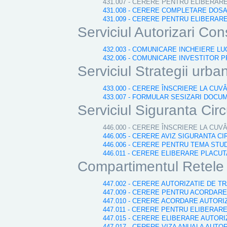
431.007 - CERERE PENTRU ELIBERAR
431.008 - CERERE COMPLETARE DOS
431.009 - CERERE PENTRU ELIBERA
Serviciul Autorizari Cons
432.003 - COMUNICARE INCHEIERE LU
432.006 - COMUNICARE INVESTITOR P
Serviciul Strategii urba
433.000 - CERERE ÎNSCRIERE LA CUV
433.007 - FORMULAR SESIZARI DOCU
Serviciul Siguranta Circ
446.000 - CERERE ÎNSCRIERE LA CUV
446.005 - CERERE AVIZ SIGURANTA CI
446.006 - CERERE PENTRU TEMA STUD
446.011 - CERERE ELIBERARE PLACU
Compartimentul Retele E
447.002 - CERERE AUTORIZATIE DE 
447.009 - CERERE PENTRU ACORDARE
447.010 - CERERE ACORDARE AUTOR
447.011 - CERERE PENTRU ELIBERARE
447.015 - CERERE ELIBERARE AUTOR
447.017 - CERERE VIZA ANUALA AUTOR