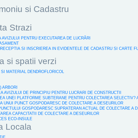
imoniu si Cadastru
a Strazi
EA AVIZULUI PENTRU EXECUTAREA DE LUCRĂRI
LASAMENT
, RECEPTIA SI INSCRIEREA IN EVIDENTELE DE CADASTRU SI CARTE 
 si spatii verzi
I SI MATERIAL DENDROFLORICOL
I
) ARBORI
EA AVIZULUI DE PRINCIPIU PENTRU LUCRARI DE CONSTRUCTII
REA UNEI PLATFORME SUBTERANE PENTRU COLECTAREA SELECTIV? 
AREA UNUI PUNCT GOSPODARESC DE COLECTARE A DESEURILOR
A PUNCTULUI GOSPODARESC SUPRATERAN ACTUAL DE COLECTARE A 
TAREA CAPACITATII DE COLECTARE A DESEURILOR
CCES ECO-INSULE
ia Locala
TIE