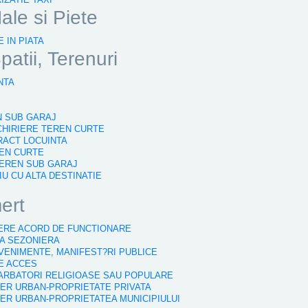
ale si Piete
 IN PIATA
patii, Terenuri
NTA
N SUB GARAJ
NCHIRIERE TEREN CURTE
RACT LOCUINTA
REN CURTE
TEREN SUB GARAJ
TIU CU ALTA DESTINATIE
ert
NERE ACORD DE FUNCTIONARE
SA SEZONIERA
VENIMENTE, MANIFEST?RI PUBLICE
DE ACCES
SARBATORI RELIGIOASE SAU POPULARE
IER URBAN-PROPRIETATE PRIVATA
IER URBAN-PROPRIETATEA MUNICIPIULUI