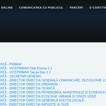
I ONLINE
COMUNICAREA CU PUBLICUL
PARCĂRI
E-CONT/TA
ENȚĂ - PRIMAR
ENȚĂ - VICEPRIMAR Olah Emese 2.1
NȚĂ - VICEPRIMAR Tarcea Dan 2.2
IENȚĂ - SECRETAR GENERAL
DIENȚĂ - DIRECTOR DIRECȚIA GENERALĂ COMUNICARE, DEZVOLTARE
IENȚĂ - DIRECTOR DIRECȚIA URBANISM
IENȚĂ - DIRECTOR DIRECȚIA TEHNICĂ
IENȚĂ - DIRECTOR DIRECȚIA PATRIMONIUL MUNICIPIULUI ȘI EVIDENȚA
IENȚĂ - DIRECTOR DIRECȚIA ECOLOGIE URBANĂ ȘI SPAȚII VERZI
IENȚĂ - DIRECTOR DIRECȚIA GENERALĂ POLIȚIA LOCALĂ
ENȚĂ - DIRECTOR DIRECȚIA IMPOZITE ȘI TAXE