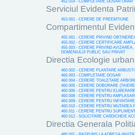
452.014 - COMPLETARE DOSAR ORAR
Serviciul Evidenta Patr
453.001 - CERERE DE PREEMTIUNE
Compartimentul Evident
455.001 - CERERE PRIVIND OBȚINER
455.002 - CERERE CERTIFICARE AMP
455.003 - CERERE PRIVIND AVIZAREA
DOMENIULUI PUBLIC SAU PRIVAT
Directia Ecologie urbana
460.002 - CERERE PLANTARE ARBUST
460.003 - COMPLETARE DOSAR
460.004 - CERERE TOALETARE ARBOR
460.005 - CERERE DOBORARE (TAIERE
460.006 - CERERE PENTRU ELIBERAR
460.008 - CERERE PENTRU AMPLASA
460.009 - CERERE PENTRU INFIINT
460.010 - CERERE PENTRU MUTARE
460.011 - CERERE PENTRU SUPLIMEN
460.012 - SOLICITARE CARD/CHEIE A
Directia Generala Polit
480.001 - RASPUNS LA ADRESA-INVITA