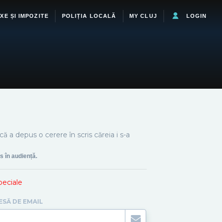
XE ȘI IMPOZITE
POLIȚIA LOCALĂ
MY CLUJ
LOGIN
ă a depus o cerere în scris căreia i s-a
s în audiență.
speciale
ESĂ DE EMAIL