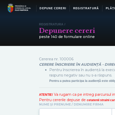
DEPUNE CERERI
REGISTRATURĂ
PLĂȚ
REGISTRATURA
/
Depunere cereri
peste 140 de formulare online
Cererea nr.
100006
CERERE ÎNSCRIERE ÎN AUDIENȚĂ - DIR
Pentru înscrierea în audiență la execu
raspuns negativ sau nu s-a răspuns.
Pentru a putea participa la audiență este obl
Va rugam ca pe intreg parcursul inreg
ATENTIE!
Pentru cererile depuse de
cetatenii straini c
NUME ȘI PRENUME / DENUMIRE FIRMA