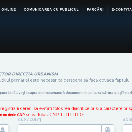
I ONLINE
COMUNICAREA CU PUBLICUL
PARCĂRI
E-CONT/TA
ECTOR DIRECȚIA URBANISM
tivul primăriei este necesar ca persoana să facă dovada faptului c
igatoriu să aveți asupra dumneavoastră documentele pe baza cărora v-ați înscri
istrarii cererii sa evitati folosirea diacriticelor si a caracterelor 
se va folosi CNP 1111111111101
are nu detin CNP
CNP / CUI (*)
ADR