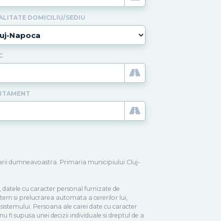
ALITATE DOMICILIU/SEDIU
C
RTAMENT
itarii dumneavoastra. Primaria municipiului Cluj-
, datele cu caracter personal furnizate de
sistem si prelucrarea automata a cererilor lui,
i sistemului. Persoana ale carei date cu caracter
u fi supusa unei decizii individuale si dreptul de a