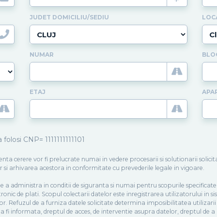
JUDET DOMICILIU/SEDIU
LOC
NUMAR
BLO
ETAJ
APA
 folosi CNP= 1111111111101
enta cerere vor fi prelucrate numai in vedere procesarii si solutionarii solic
si arhivarea acestora in conformitate cu prevederile legale in vigoare.
a administra in conditii de siguranta si numai pentru scopurile specificate
tronic de plati. Scopul colectarii datelor este inregistrarea utilizatorului in 
r. Refuzul de a furniza datele solicitate determina imposibilitatea utilizari
 fi informata, dreptul de acces, de interventie asupra datelor, dreptul de a n