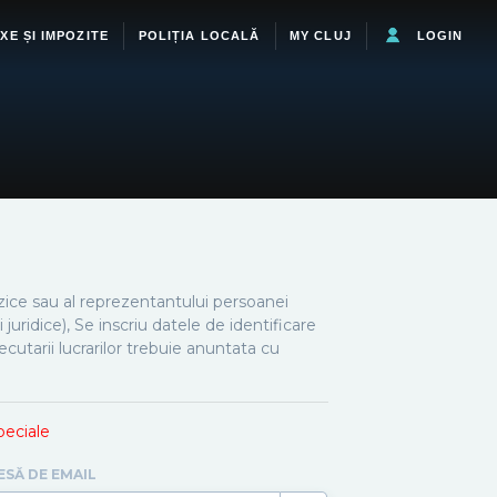
XE ȘI IMPOZITE
POLIȚIA LOCALĂ
MY CLUJ
LOGIN
zice sau al reprezentantului persoanei
 juridice), Se inscriu datele de identificare
xecutarii lucrarilor trebuie anuntata cu
speciale
ESĂ DE EMAIL