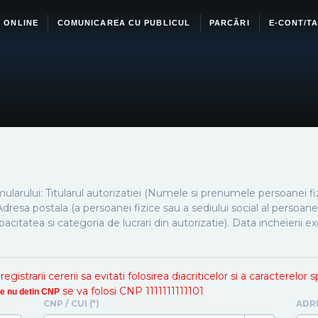
I ONLINE
COMUNICAREA CU PUBLICUL
PARCĂRI
E-CONT/TA
arului: Titularul autorizatiei (Numele si prenumele persoanei fi
 Adresa postala (a persoanei fizice sau a sediului social al persoanei
pacitatea si categoria de lucrari din autorizatie). Data incheierii e
istrarii cererii sa evitati folosirea diacriticelor si a caracterelor 
se va folosi CNP 1111111111101
are nu detin CNP
CNP / CUI (*)
ADR