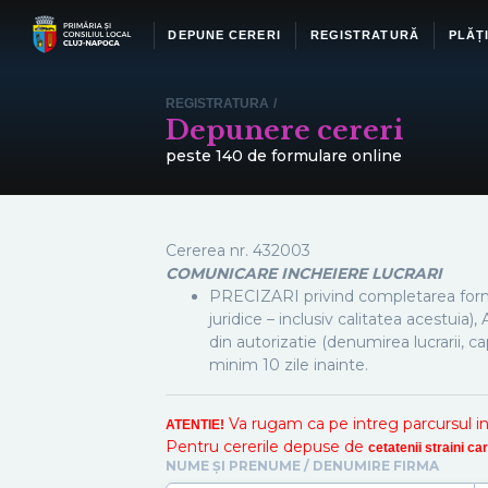
DEPUNE CERERI
REGISTRATURĂ
PLĂȚ
REGISTRATURA
/
Depunere cereri
peste 140 de formulare online
Cererea nr.
432003
COMUNICARE INCHEIERE LUCRARI
PRECIZARI privind completarea formul
juridice – inclusiv calitatea acestuia),
din autorizatie (denumirea lucrarii, ca
minim 10 zile inainte.
Va rugam ca pe intreg parcursul inreg
ATENTIE!
Pentru cererile depuse de
cetatenii straini c
NUME ȘI PRENUME / DENUMIRE FIRMA