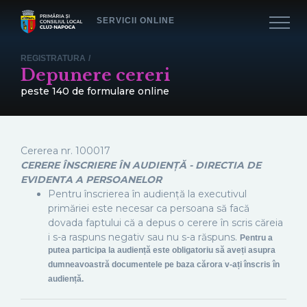
SERVICII ONLINE
REGISTRATURA
/
Depunere cereri
peste 140 de formulare online
Cererea nr.
100017
CERERE ÎNSCRIERE ÎN AUDIENȚĂ - DIRECTIA DE
EVIDENTA A PERSOANELOR
Pentru înscrierea în audiență la executivul
primăriei este necesar ca persoana să facă
dovada faptului că a depus o cerere în scris căreia
i s-a raspuns negativ sau nu s-a răspuns.
Pentru a
putea participa la audiență este obligatoriu să aveți asupra
dumneavoastră documentele pe baza cărora v-ați înscris în
audiență.