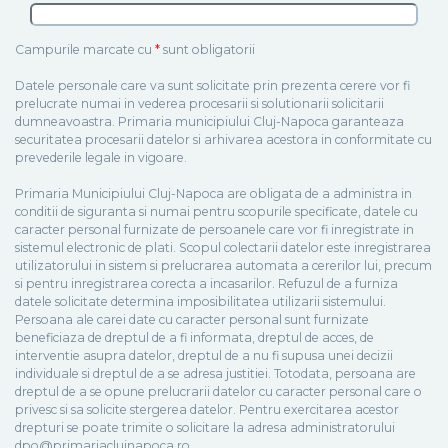
Campurile marcate cu
*
sunt obligatorii
Datele personale care va sunt solicitate prin prezenta cerere vor fi
prelucrate numai in vederea procesarii si solutionarii solicitarii
dumneavoastra. Primaria municipiului Cluj-Napoca garanteaza
securitatea procesarii datelor si arhivarea acestora in conformitate cu
prevederile legale in vigoare.
Primaria Municipiului Cluj-Napoca are obligata de a administra in
conditii de siguranta si numai pentru scopurile specificate, datele cu
caracter personal furnizate de persoanele care vor fi inregistrate in
sistemul electronic de plati. Scopul colectarii datelor este inregistrarea
utilizatorului in sistem si prelucrarea automata a cererilor lui, precum
si pentru inregistrarea corecta a incasarilor. Refuzul de a furniza
datele solicitate determina imposibilitatea utilizarii sistemului.
Persoana ale carei date cu caracter personal sunt furnizate
beneficiaza de dreptul de a fi informata, dreptul de acces, de
interventie asupra datelor, dreptul de a nu fi supusa unei decizii
individuale si dreptul de a se adresa justitiei. Totodata, persoana are
dreptul de a se opune prelucrarii datelor cu caracter personal care o
privesc si sa solicite stergerea datelor. Pentru exercitarea acestor
drepturi se poate trimite o solicitare la adresa administratorului
dpo@primariaclujnapoca.ro.