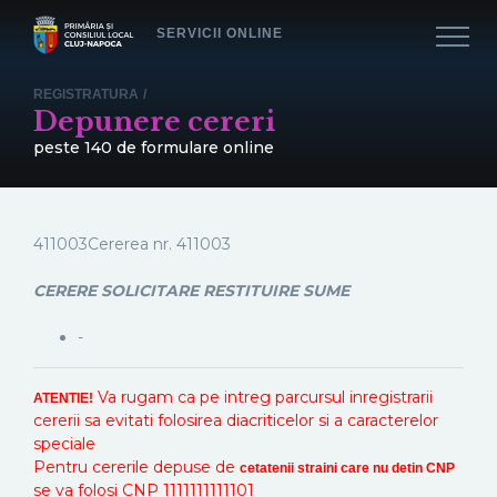
SERVICII ONLINE
REGISTRATURA
/
Depunere cereri
peste 140 de formulare online
411003Cererea nr.
411003
CERERE SOLICITARE RESTITUIRE SUME
-
Va rugam ca pe intreg parcursul inregistrarii
ATENTIE!
cererii sa evitati folosirea diacriticelor si a caracterelor
speciale
Pentru cererile depuse de
cetatenii straini care nu detin CNP
se va folosi CNP 1111111111101