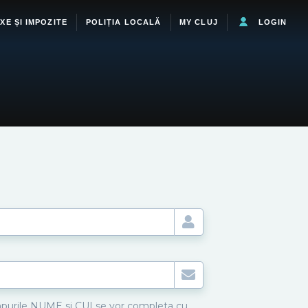
XE ȘI IMPOZITE
POLIȚIA LOCALĂ
MY CLUJ
LOGIN
urile NUME si CUI se vor completa cu