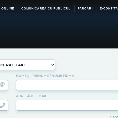
I ONLINE
COMUNICAREA CU PUBLICUL
PARCĂRI
E-CONT/TA
NUME ȘI PRENUME / NUME FIRMA
ADRESĂ DE EMAIL
Camp