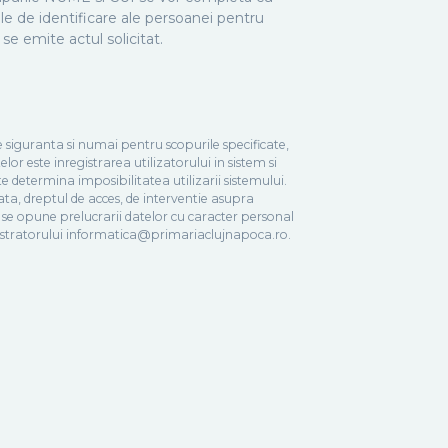
le de identificare ale persoanei pentru
 se emite actul solicitat.
e siguranta si numai pentru scopurile specificate,
lor este inregistrarea utilizatorului in sistem si
e determina imposibilitatea utilizarii sistemului.
ata, dreptul de acces, de interventie asupra
 a se opune prelucrarii datelor cu caracter personal
ministratorului informatica@primariaclujnapoca.ro.