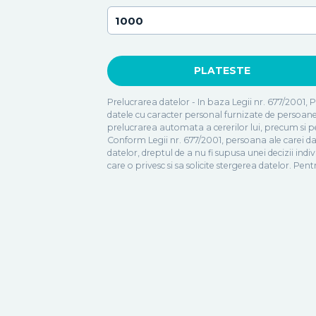
Prelucrarea datelor - In baza Legii nr. 677/2001, 
datele cu caracter personal furnizate de persoanele 
prelucrarea automata a cererilor lui, precum si pen
Conform Legii nr. 677/2001, persoana ale carei dat
datelor, dreptul de a nu fi supusa unei decizii ind
care o privesc si sa solicite stergerea datelor. P