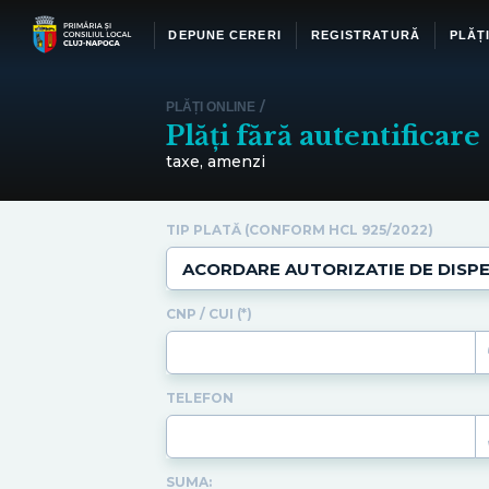
DEPUNE CERERI
REGISTRATURĂ
PLĂȚ
/
PLĂȚI ONLINE
Plăți fără autentificare
taxe, amenzi
TIP PLATĂ (CONFORM HCL 925/2022)
CNP / CUI (*)
TELEFON
SUMA: