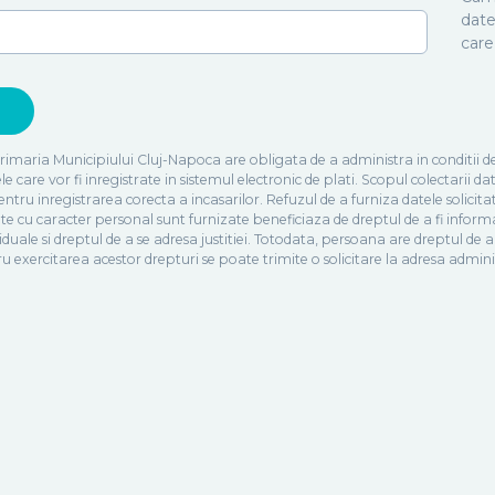
date
care
Primaria Municipiului Cluj-Napoca are obligata de a administra in conditii d
care vor fi inregistrate in sistemul electronic de plati. Scopul colectarii date
tru inregistrarea corecta a incasarilor. Refuzul de a furniza datele solicitat
e cu caracter personal sunt furnizate beneficiaza de dreptul de a fi inform
ividuale si dreptul de a se adresa justitiei. Totodata, persoana are dreptul de
entru exercitarea acestor drepturi se poate trimite o solicitare la adresa ad