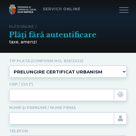
SERVICII ONLINE
/
PLĂȚI ONLINE
Plăți fără autentificare
taxe, amenzi
TIP PLATĂ (CONFORM HCL 925/2022)
CNP / CUI (*)
NUME ȘI PRENUME / NUME FIRMA
TELEFON