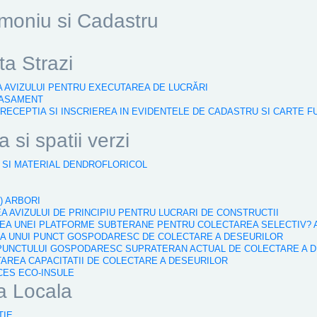
imoniu si Cadastru
a Strazi
EA AVIZULUI PENTRU EXECUTAREA DE LUCRĂRI
LASAMENT
, RECEPTIA SI INSCRIEREA IN EVIDENTELE DE CADASTRU SI CARTE 
 si spatii verzi
I SI MATERIAL DENDROFLORICOL
I
) ARBORI
EA AVIZULUI DE PRINCIPIU PENTRU LUCRARI DE CONSTRUCTII
REA UNEI PLATFORME SUBTERANE PENTRU COLECTAREA SELECTIV? 
AREA UNUI PUNCT GOSPODARESC DE COLECTARE A DESEURILOR
A PUNCTULUI GOSPODARESC SUPRATERAN ACTUAL DE COLECTARE A 
TAREA CAPACITATII DE COLECTARE A DESEURILOR
CCES ECO-INSULE
ia Locala
TIE