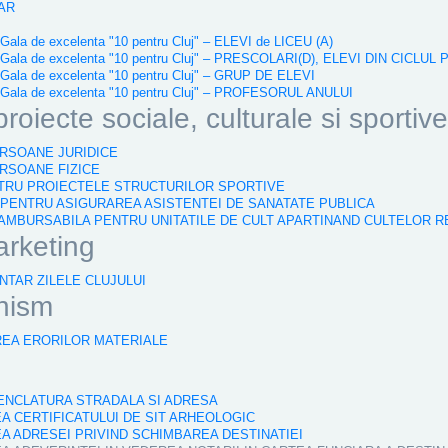
TAR
a de excelenta "10 pentru Cluj" – ELEVI de LICEU (A)
ala de excelenta "10 pentru Cluj" – PRESCOLARI(D), ELEVI DIN CICLUL
la de excelenta "10 pentru Cluj" – GRUP DE ELEVI
ala de excelenta "10 pentru Cluj" – PROFESORUL ANULUI
oiecte sociale, culturale si sportive
ERSOANE JURIDICE
ERSOANE FIZICE
ENTRU PROIECTELE STRUCTURILOR SPORTIVE
AR PENTRU ASIGURAREA ASISTENTEI DE SANATATE PUBLICA
ERAMBURSABILA PENTRU UNITATILE DE CULT APARTINAND CULTELOR 
arketing
NTAR ZILELE CLUJULUI
nism
REA ERORILOR MATERIALE
OMENCLATURA STRADALA SI ADRESA
EA CERTIFICATULUI DE SIT ARHEOLOGIC
EA ADRESEI PRIVIND SCHIMBAREA DESTINATIEI