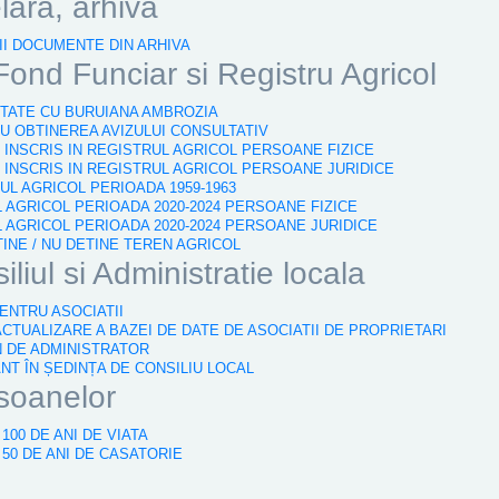
elara, arhiva
PII DOCUMENTE DIN ARHIVA
Fond Funciar si Registru Agricol
ESTATE CU BURUIANA AMBROZIA
RU OBTINEREA AVIZULUI CONSULTATIV
N INSCRIS IN REGISTRUL AGRICOL PERSOANE FIZICE
N INSCRIS IN REGISTRUL AGRICOL PERSOANE JURIDICE
RUL AGRICOL PERIOADA 1959-1963
L AGRICOL PERIOADA 2020-2024 PERSOANE FIZICE
L AGRICOL PERIOADA 2020-2024 PERSOANE JURIDICE
TINE / NU DETINE TEREN AGRICOL
iliul si Administratie locala
PENTRU ASOCIATII
ACTUALIZARE A BAZEI DE DATE DE ASOCIATII DE PROPRIETARI
N DE ADMINISTRATOR
ÂNT ÎN ȘEDINȚA DE CONSILIU LOCAL
rsoanelor
100 DE ANI DE VIATA
 50 DE ANI DE CASATORIE