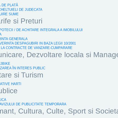
Ă DE PLATĂ
 CHELTUIELI DE JUDECATA
TUIRE SUME
rife si Preturi
IPOTECII / DE ACHITARE INTEGRALA A IMOBILULUI
A
RINTA GENERALA
ERINTA DESPAGUBIRI IN BAZA LEGII 10/2001
 2 LA CONTRACTE DE VANZARE-CUMPARARE
nicare, Dezvoltare locala si Manag
UJBIKE
IZAREA ÎN INTERES PUBLIC
tare si Turism
ATIVE HARTI
ublice
LICA
 AVIZULUI DE PUBLICITATE TEMPORARA
nt, Cultura, Culte, Sport si Societ