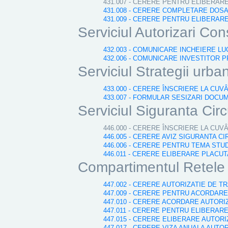
431.007 - CERERE PENTRU ELIBERAR
431.008 - CERERE COMPLETARE DOS
431.009 - CERERE PENTRU ELIBERA
Serviciul Autorizari Cons
432.003 - COMUNICARE INCHEIERE LU
432.006 - COMUNICARE INVESTITOR P
Serviciul Strategii urba
433.000 - CERERE ÎNSCRIERE LA CUV
433.007 - FORMULAR SESIZARI DOCU
Serviciul Siguranta Circ
446.000 - CERERE ÎNSCRIERE LA CUV
446.005 - CERERE AVIZ SIGURANTA CI
446.006 - CERERE PENTRU TEMA STUD
446.011 - CERERE ELIBERARE PLACU
Compartimentul Retele E
447.002 - CERERE AUTORIZATIE DE 
447.009 - CERERE PENTRU ACORDARE
447.010 - CERERE ACORDARE AUTOR
447.011 - CERERE PENTRU ELIBERARE
447.015 - CERERE ELIBERARE AUTOR
447.017 - CERERE VIZA ANUALA AUTOR