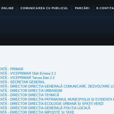
I ONLINE
COMUNICAREA CU PUBLICUL
PARCĂRI
E-CONT/TA
ENȚĂ - PRIMAR
ENȚĂ - VICEPRIMAR Olah Emese 2.1
NȚĂ - VICEPRIMAR Tarcea Dan 2.2
IENȚĂ - SECRETAR GENERAL
DIENȚĂ - DIRECTOR DIRECȚIA GENERALĂ COMUNICARE, DEZVOLTARE
IENȚĂ - DIRECTOR DIRECȚIA URBANISM
IENȚĂ - DIRECTOR DIRECȚIA TEHNICĂ
IENȚĂ - DIRECTOR DIRECȚIA PATRIMONIUL MUNICIPIULUI ȘI EVIDENȚA
IENȚĂ - DIRECTOR DIRECȚIA ECOLOGIE URBANĂ ȘI SPAȚII VERZI
IENȚĂ - DIRECTOR DIRECȚIA GENERALĂ POLIȚIA LOCALĂ
ENȚĂ - DIRECTOR DIRECȚIA IMPOZITE ȘI TAXE