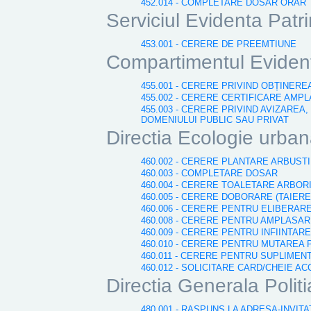
452.014 - COMPLETARE DOSAR ORAR
Serviciul Evidenta Patr
453.001 - CERERE DE PREEMTIUNE
Compartimentul Evident
455.001 - CERERE PRIVIND OBȚINER
455.002 - CERERE CERTIFICARE AMP
455.003 - CERERE PRIVIND AVIZAREA
DOMENIULUI PUBLIC SAU PRIVAT
Directia Ecologie urbana
460.002 - CERERE PLANTARE ARBUST
460.003 - COMPLETARE DOSAR
460.004 - CERERE TOALETARE ARBOR
460.005 - CERERE DOBORARE (TAIERE
460.006 - CERERE PENTRU ELIBERAR
460.008 - CERERE PENTRU AMPLASA
460.009 - CERERE PENTRU INFIINT
460.010 - CERERE PENTRU MUTARE
460.011 - CERERE PENTRU SUPLIMEN
460.012 - SOLICITARE CARD/CHEIE A
Directia Generala Polit
480.001 - RASPUNS LA ADRESA-INVITA