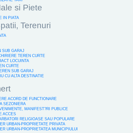
ale si Piete
 IN PIATA
patii, Terenuri
NTA
N SUB GARAJ
NCHIRIERE TEREN CURTE
RACT LOCUINTA
REN CURTE
TEREN SUB GARAJ
TIU CU ALTA DESTINATIE
ert
NERE ACORD DE FUNCTIONARE
SA SEZONIERA
VENIMENTE, MANIFEST?RI PUBLICE
DE ACCES
SARBATORI RELIGIOASE SAU POPULARE
IER URBAN-PROPRIETATE PRIVATA
IER URBAN-PROPRIETATEA MUNICIPIULUI