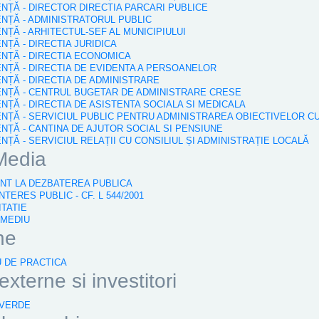
IENȚĂ - DIRECTOR DIRECTIA PARCARI PUBLICE
IENȚĂ - ADMINISTRATORUL PUBLIC
ENȚĂ - ARHITECTUL-SEF AL MUNICIPIULUI
ENȚĂ - DIRECTIA JURIDICA
IENȚĂ - DIRECTIA ECONOMICA
IENȚĂ - DIRECTIA DE EVIDENTA A PERSOANELOR
IENȚĂ - DIRECTIA DE ADMINISTRARE
DIENȚĂ - CENTRUL BUGETAR DE ADMINISTRARE CRESE
ENȚĂ - DIRECTIA DE ASISTENTA SOCIALA SI MEDICALA
DIENȚĂ - SERVICIUL PUBLIC PENTRU ADMINISTRAREA OBIECTIVELOR C
IENȚĂ - CANTINA DE AJUTOR SOCIAL SI PENSIUNE
ENȚĂ - SERVICIUL RELAȚII CU CONSILIUL ȘI ADMINISTRAȚIE LOCALĂ
Media
VANT LA DEZBATEREA PUBLICA
NTERES PUBLIC - CF. L 544/2001
ITATIE
 MEDIU
ne
U DE PRACTICA
xterne si investitori
 VERDE