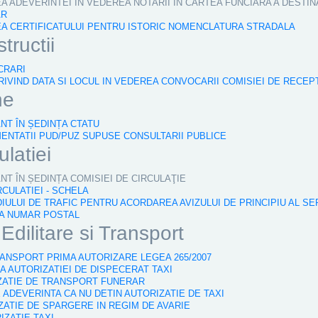
EA ADEVERINTEI IN VEDEREA NOTARII IN CARTEA FUNCIARA A DESTIN
AR
REA CERTIFICATULUI PENTRU ISTORIC NOMENCLATURA STRADALA
tructii
CRARI
RIVIND DATA SI LOCUL IN VEDEREA CONVOCARII COMISIEI DE RECEP
ne
ÂNT ÎN ȘEDINȚA CTATU
MENTATII PUD/PUZ SUPUSE CONSULTARII PUBLICE
ulatiei
ÂNT ÎN ȘEDINȚA COMISIEI DE CIRCULAŢIE
RCULATIEI - SCHELA
IULUI DE TRAFIC PENTRU ACORDAREA AVIZULUI DE PRINCIPIU AL SE
TA NUMAR POSTAL
dilitare si Transport
TRANSPORT PRIMA AUTORIZARE LEGEA 265/2007
A AUTORIZATIEI DE DISPECERAT TAXI
IZATIE DE TRANSPORT FUNERAR
 ADEVERINTA CA NU DETIN AUTORIZATIE DE TAXI
IZATIE DE SPARGERE IN REGIM DE AVARIE
IZATIE TAXI